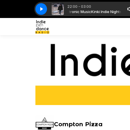
22:00 - 03:00
Kinki Indie Nights con Electro - Indietronic Music
Crystal Castles - Suffocation
Crystal Castles - Suffocation
Kinki Indie Nights con E
Compton Pizza