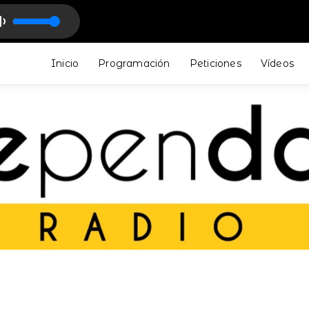
lectro - Indietronic Music
Inicio
Programación
Peticiones
Vídeos