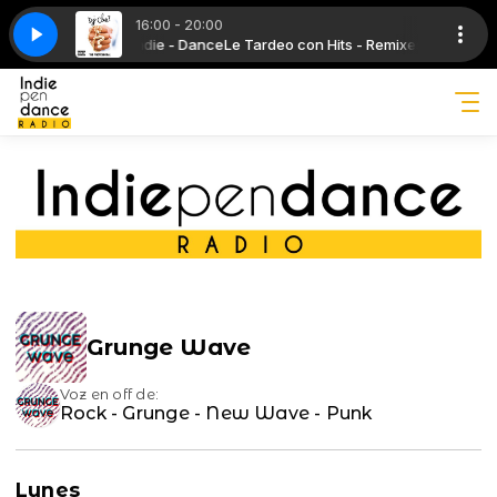
16:00 - 20:00
ummertime (DJ Disciple Feel Real Remix )
n Hits - Remixes - Indie - Dance
Le Tardeo con Hits - Remixes - Indie - D
DJ Ruff, MC Doubl3Gg - Summerti
Grunge Wave
Voz en off de:
Rock - Grunge - New Wave - Punk
Lunes