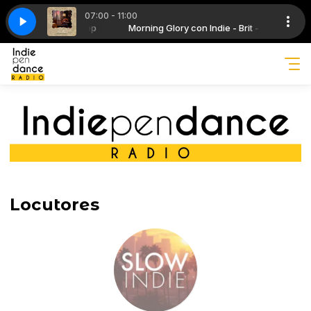
07:00 - 11:00
 Balmes - El Equilibrio Es Imposible
 con Indie - Brit - Pop
Morning Glory con Indie - Brit - Pop
Iván Ferreiro con Santi Balmes - El Equi
Locutores