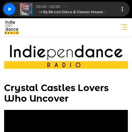
20:00 - 22:00
TOCANDO AHORA
Classic House
 (Original Mix)
Bit By Bit con Disco & Classic House
John Talabot - Sunshine (Original Mix)
Crystal Castles Lovers
Who Uncover