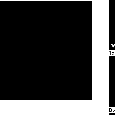
Ta
Bl