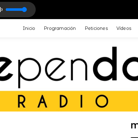
(Amable & Marcos Coura Remix)
Inicio
Programación
Peticiones
Vídeos
M