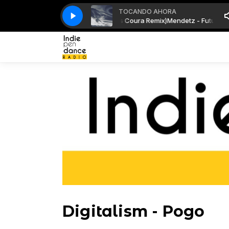
TOCANDO AHORA
etz - Future Sex (Amable & Marcos Coura Remix)
Mendetz - Future Sex 
Digitalism - Pogo