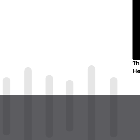
Th
He