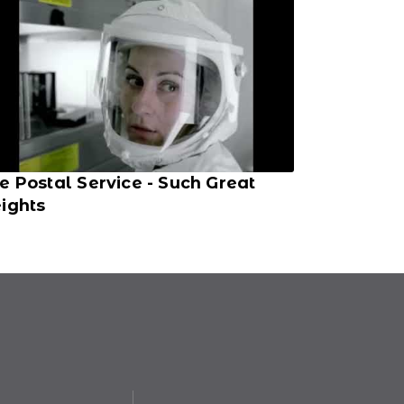
e Postal Service - Such Great
ights