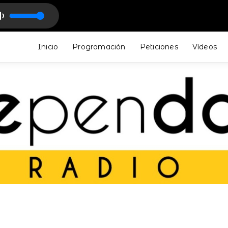
mixes - Indie - Dance
Inicio
Programación
Peticiones
Vídeos