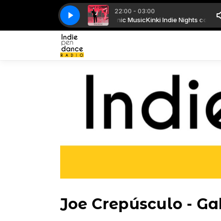
22:00 - 03:00
ki Indie Nights con Electro - Indietronic Music
The Faint - Like A Pen
The Faint - Like A Pen
Kinki Indie Nights con Elect
Joe Crepúsculo - Ga