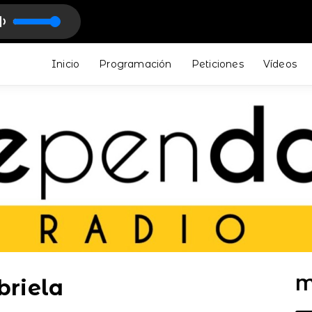
ro - Indietronic Music
Inicio
Programación
Peticiones
Vídeos
M
briela