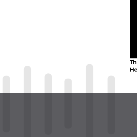
Th
He