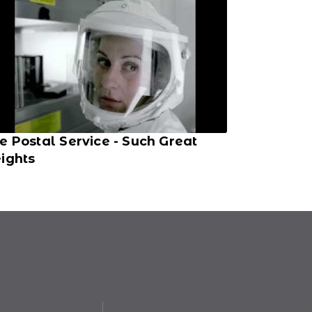
e Postal Service - Such Great
ights