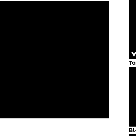
Ta
Bl