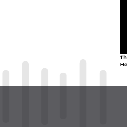
Th
He