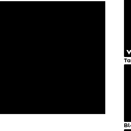
Ta
Bl