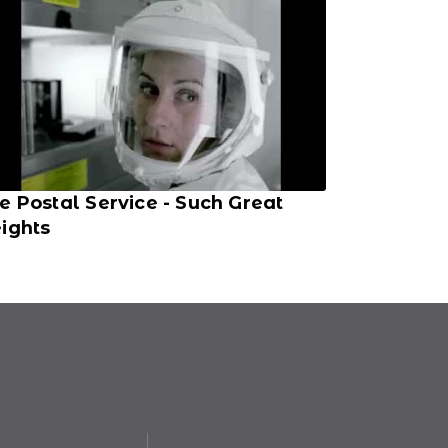
e Postal Service - Such Great
ights