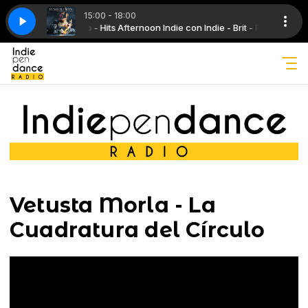
15:00 - 18:00
- Grunge - New Wave - Punk
on Indie - Brit - Pop - Hits
 Just Because
Afternoon Indie con Indie - Brit - Pop - Hits
Funeral Party - Just Because
Grunge Wave con Rock - Grunge - New Wa
Vetusta Morla - La
Cuadratura del Círculo