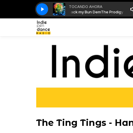
TOCANDO AHORA
gy vs Skrillex & Damian Marley - Smack my Bun Dem
Morning Glory con Indie - Brit - Pop
Morning Glory con Indie - Brit
The Prodigy vs Skril
The Ting Tings - Ha