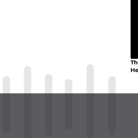
Th
He