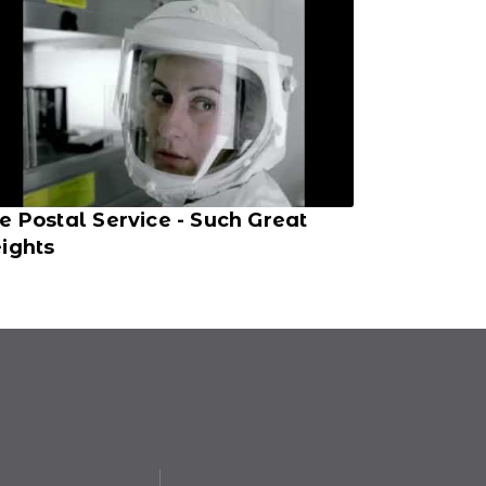
e Postal Service - Such Great
ights