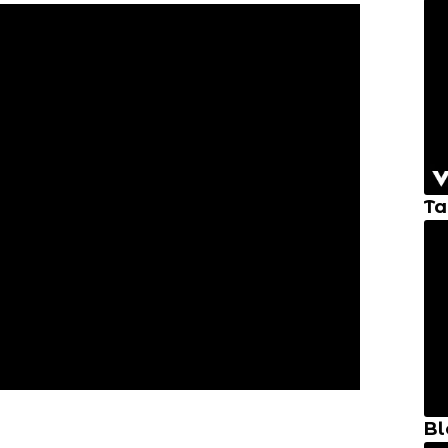
Ta
Bl