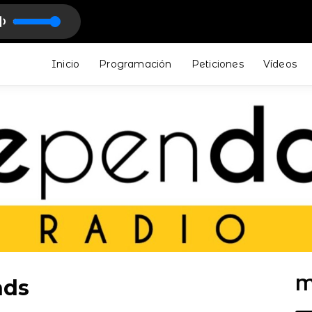
 - Pop
lex & Damian Marley - Smack my Bun Dem
Inicio
Programación
Peticiones
Vídeos
M
nds