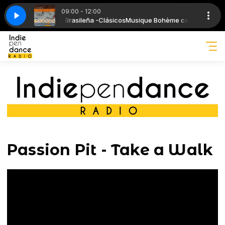
09:00 - 12:00
cesa - Italiana - Brasileña -Clásicos
Tempo - Chill Hop - Shower Music
or - Consequence of Sound
Regina Spektor - Consequence of Sound
Brunch Music con Down Tempo - Chill
Musique Bohème con Música France
Passion Pit - Take a Walk