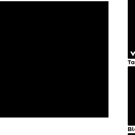
Ta
Bl